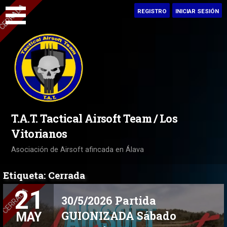
Saltar
REGISTRO
INICIAR SESIÓN
al
contenido
T.A.T. Tactical Airsoft Team / Los
Vitorianos
Asociación de Airsoft afincada en Álava
Etiqueta: Cerrada
21
30/5/2026 Partida
GUIONIZADA Sábado
MAY