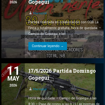
Gopegui
2026
Marsupial
Partida realizada en colaboración con CQB La
Finca y totalmente gratuita. Hora de quedada: –
Campo de Gopegui a las…
Continuar leyendo →
11
17/5/2026 Partida Domingo
Gopegui
MAY
2026
Marsupial
Hora de quedada: – Campo de Gopegui a las
8:30 – Pase de crono a las 9:15 Las normas de