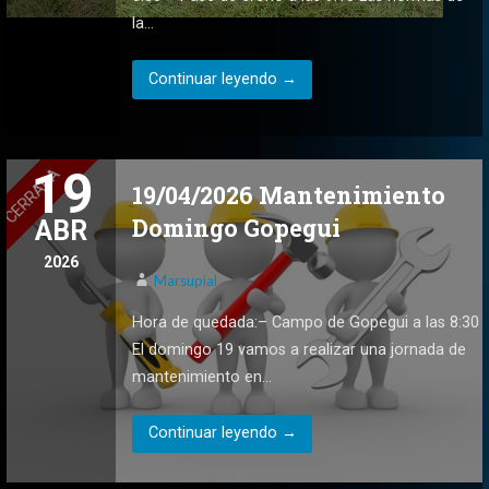
la…
Continuar leyendo →
19
19/04/2026 Mantenimiento
Domingo Gopegui
ABR
2026
Marsupial
Hora de quedada:– Campo de Gopegui a las 8:30
El domingo 19 vamos a realizar una jornada de
mantenimiento en…
Continuar leyendo →