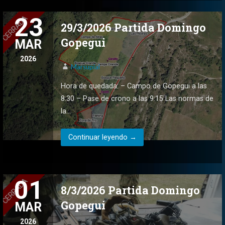
23
29/3/2026 Partida Domingo
Gopegui
MAR
2026
Marsupial
Hora de quedada: – Campo de Gopegui a las
8:30 – Pase de crono a las 9:15 Las normas de
la…
Continuar leyendo →
01
8/3/2026 Partida Domingo
Gopegui
MAR
2026