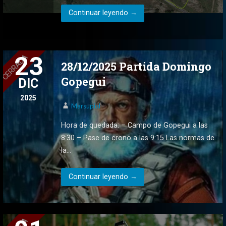
Continuar leyendo →
23
28/12/2025 Partida Domingo
Gopegui
DIC
2025
Marsupial
Hora de quedada: – Campo de Gopegui a las
8:30 – Pase de crono a las 9:15 Las normas de
la…
Continuar leyendo →