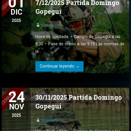
01
7/12/2025 Partida Domingo
Gopegui
DIC
2025
Marsupial
Hora de quedada: – Campo de Gopegui a las
8:30 – Pase de crono a las 9:15 Las normas de
la…
Continuar leyendo →
24
30/11/2025 Partida Domingo
Gopegui
NOV
2025
Marsupial