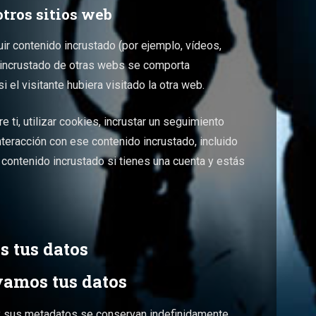
tros sitios web
uir contenido incrustado (por ejemplo, vídeos,
do incrustado de otras webs se comporta
el visitante hubiera visitado la otra web.
ti, utilizar cookies, incrustar un seguimiento
interacción con ese contenido incrustado, incluido
l contenido incrustado si tienes una cuenta y estás
 tus datos
amos tus datos
 y sus metadatos se conservan indefinidamente.