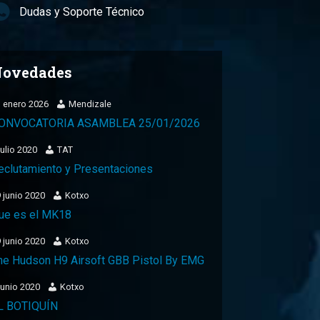
Dudas y Soporte Técnico
ovedades
 enero 2026
Mendizale
ONVOCATORIA ASAMBLEA 25/01/2026
julio 2020
TAT
eclutamiento y Presentaciones
 junio 2020
Kotxo
ue es el MK18
 junio 2020
Kotxo
he Hudson H9 Airsoft GBB Pistol By EMG
junio 2020
Kotxo
L BOTIQUÍN