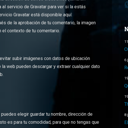
al servicio de Gravatar para ver si la estás
ervicio Gravatar está disponible aquí:
ués de la aprobación de tu comentario, la imagen
N
en el contexto de tu comentario.
11
C
evitar subir imágenes con datos de ubicación
6 
e la web pueden descargar y extraer cualquier dato
R
b.
19
Q
19
T
o puedes elegir guardar tu nombre, dirección de
8 
Esto es para tu comodidad, para que no tengas que
E