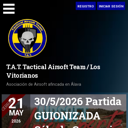
Saltar
REGISTRO
INICIAR SESIÓN
al
contenido
T.A.T. Tactical Airsoft Team / Los
Vitorianos
Asociación de Airsoft afincada en Álava
30/5/2026 Partida
21
GUIONIZADA
MAY
2026