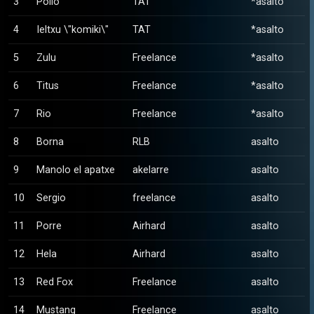
3
Pollo
TAT
*asalto
4
Ieltxu \"komiki\"
TAT
*asalto
5
Zulu
Freelance
*asalto
6
Titus
Freelance
*asalto
7
Rio
Freelance
*asalto
8
Borna
RLB
asalto
9
Manolo el apatxe
akelarre
asalto
10
Sergio
freelance
asalto
11
Porre
Airhard
asalto
12
Hela
Airhard
asalto
13
Red Fox
Freelance
asalto
14
Mustang
Freelance
asalto