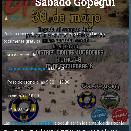
Sábado Gopegui
Marsupial
Partida realizada en colaboración con CQB La Finca y
totalmente gratuita.
Hora de quedada:
–
Campo de Gopegui
a las 9:00
– Pase de crono a las 9:30 – 10:00
– Inicio a las 10:00
– Fin a las 13:00
Las
normas de la partida
a seguir serán las establecidas por la
asociación, que podrán ser alteradas por el organizador si el