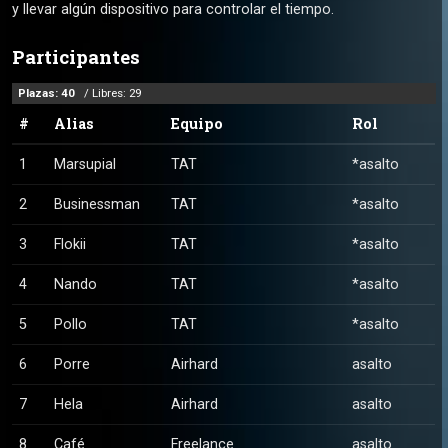
y llevar algún dispositivo para controlar el tiempo.
Participantes
Plazas: 40
/ Libres: 29
#
Alias
Equipo
Rol
1
Marsupial
TAT
*asalto
2
Businessman
TAT
*asalto
3
Flokii
TAT
*asalto
4
Nando
TAT
*asalto
5
Pollo
TAT
*asalto
6
Porre
Airhard
asalto
7
Hela
Airhard
asalto
8
Café
Freelance
asalto