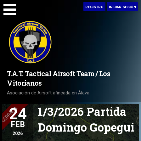
Saltar
REGISTRO
INICIAR SESIÓN
al
contenido
T.A.T. Tactical Airsoft Team / Los
Vitorianos
Asociación de Airsoft afincada en Álava
1/3/2026 Partida
24
Domingo Gopegui
FEB
2026