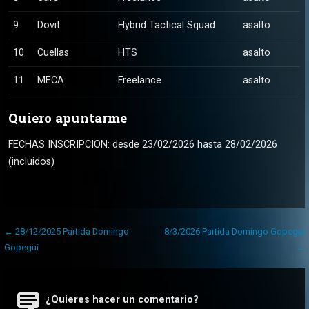
9
Dovit
Hybrid Tactical Squad
asalto
10
Cuellas
HTS
asalto
11
MECA
Freelance
asalto
Quiero apuntarme
FECHAS INSCRIPCION: desde 23/02/2026 hasta 28/02/2026
(incluidos)
Navegación
← 28/12/2025 Partida Domingo
8/3/2026 Partida Domingo Gopegui
de
Gopegui
→
entradas
¿Quieres hacer un comentario?