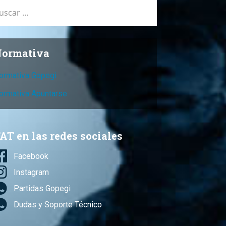
car:
ormativa
ormativa Gopegi
ormativa Apuntarse
AT en las redes sociales
Facebook
Instagram
Partidas Gopegi
Dudas y Soporte Técnico