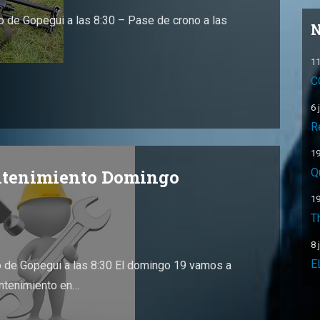
 de Gopegui a las 8:30 – Pase de crono a las
N
11
C
6 
R
19
ntenimiento Domingo
Q
19
T
8 
E
de Gopegui a las 8:30 El domingo 19 vamos a
antenimiento en…