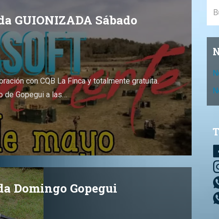
Bus
tida GUIONIZADA Sábado
N
N
oración con CQB La Finca y totalmente gratuita.
N
o de Gopegui a las…
T
ida Domingo Gopegui