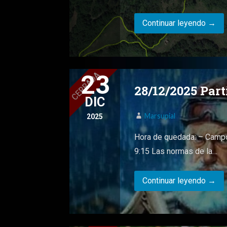
Continuar leyendo →
23
28/12/2025 Par
DIC
Marsupial
2025
Hora de quedada: – Campo
9:15 Las normas de la…
Continuar leyendo →