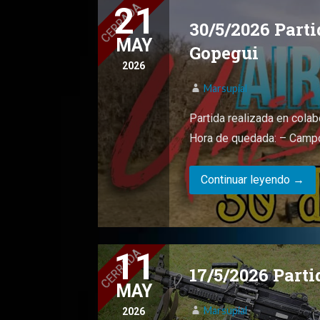
21
30/5/2026 Par
MAY
Gopegui
2026
Marsupial
Partida realizada en colab
Hora de quedada: – Camp
Continuar leyendo →
11
17/5/2026 Part
MAY
Marsupial
2026