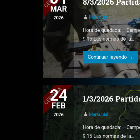
8/3/2026 Parti
MAR
Marsupial
2026
Hora de quedada: – Campo
9:15 Las normas de la…
Continuar leyendo →
24
1/3/2026 Parti
FEB
Marsupial
2026
Hora de quedada: – Campo
9:15 Las normas de la…