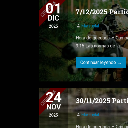
01
7/12/2025 Part
DIC
Marsupial
2025
Hora de quedada: – Campo
9:15 Las normas de la…
Continuar leyendo →
24
30/11/2025 Par
NOV
Marsupial
2025
Hora de quedada: – Campo