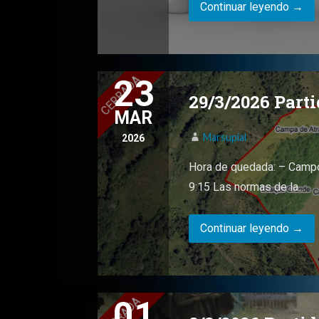
Continuar leyendo →
23
29/3/2026 Part
MAR
Marsupial
2026
Hora de quedada: – Campo
9:15 Las normas de la…
Continuar leyendo →
01