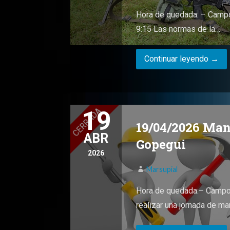
Hora de quedada: – Campo
9:15 Las normas de la…
Continuar leyendo →
19
19/04/2026 Ma
ABR
Gopegui
2026
Marsupial
Hora de quedada:– Campo 
realizar una jornada de m