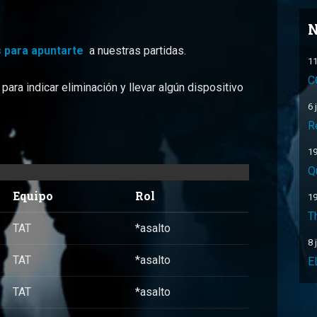
N
 para apuntarte
a nuestras partidas.
11
C
ara indicar eliminación y llevar algún dispositivo
6 
R
19
Q
Equipo
Rol
19
T
TAT
*asalto
8 
TAT
*asalto
E
TAT
*asalto