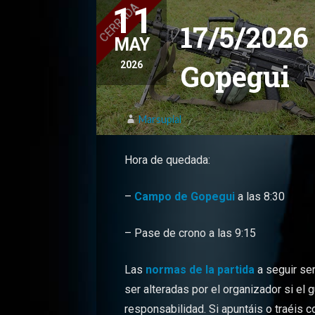
11
17/5/2026
MAY
Gopegui
2026
Marsupial
Hora de quedada:
–
Campo de Gopegui
a las 8:30
– Pase de crono a las 9:15
Las
normas de la partida
a seguir ser
ser alteradas por el organizador si el
responsabilidad. Si apuntáis o traéis