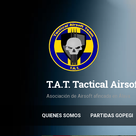
Saltar
al
contenido
T.A.T. Tactical Airs
Asociación de Airsoft afincada en Álava
QUIENES SOMOS
PARTIDAS GOPEGI