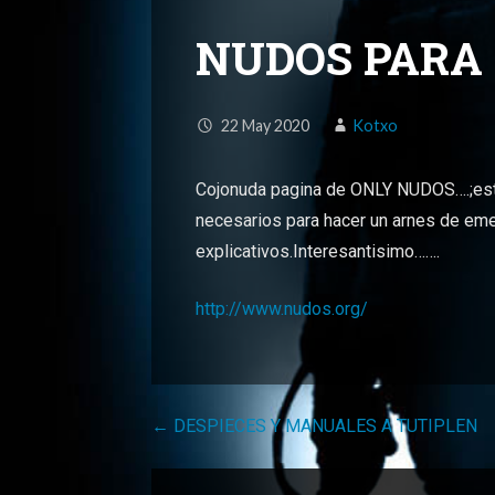
NUDOS PARA
22
May
2020
Kotxo
Cojonuda pagina de ONLY NUDOS….;esta
necesarios para hacer un arnes de em
explicativos.Interesantisimo…….
http://www.nudos.org/
Navegación
← DESPIECES Y MANUALES A TUTIPLEN
de