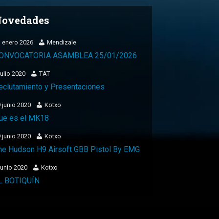
ovedades
 enero 2026
Mendizale
ONVOCATORIA ASAMBLEA 25/01/2026
julio 2020
TAT
eclutamiento y Presentaciones
 junio 2020
Kotxo
ue es el MK18
 junio 2020
Kotxo
he Hudson H9 Airsoft GBB Pistol By EMG
junio 2020
Kotxo
L BOTIQUÍN