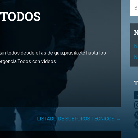
Bus
 TODOS
N
N
n todos;desde el as de guia,prusik,etc hasta los
N
ergencia.Todos con videos
T
LISTADO DE SUBFOROS TECNICOS →