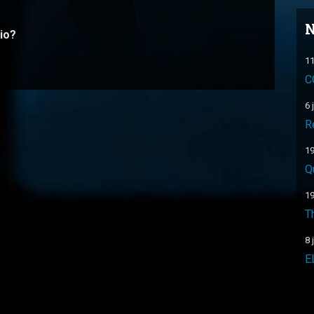
N
io?
11
C
6 
R
19
Q
19
T
8 
E