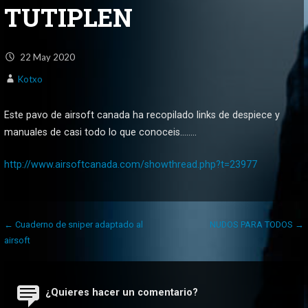
TUTIPLEN
22
May
2020
Kotxo
Este pavo de airsoft canada ha recopilado links de despiece y
manuales de casi todo lo que conoceis……..
http://www.airsoftcanada.com/showthread.php?t=23977
Navegación
← Cuaderno de sniper adaptado al
NUDOS PARA TODOS →
de
airsoft
entradas
¿Quieres hacer un comentario?