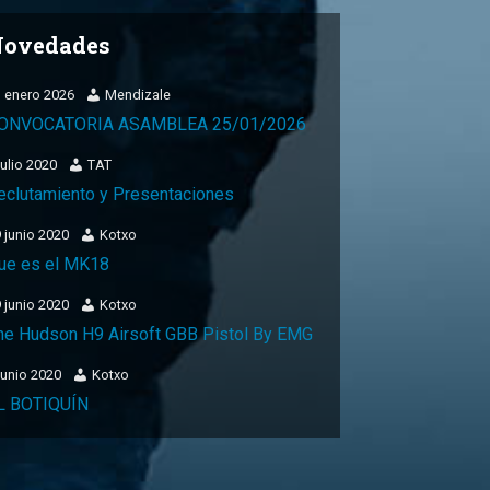
ovedades
 enero 2026
Mendizale
ONVOCATORIA ASAMBLEA 25/01/2026
julio 2020
TAT
eclutamiento y Presentaciones
 junio 2020
Kotxo
ue es el MK18
 junio 2020
Kotxo
he Hudson H9 Airsoft GBB Pistol By EMG
junio 2020
Kotxo
L BOTIQUÍN