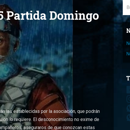
Bus
5 Partida Domingo
N
N
N
T
án las establecidas por la asociación, que podrán
 guion lo requiere. El desconocimiento no exime de
 compañeros, aseguraros de que conozcan estas