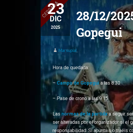
23
28/12/202
DIC
Gopegui
2025
Marsupial
Hora de quedada:
–
Campo de Gopegui
a las 8:30
– Pase de crono a las 9:15
Las
normas de la partida
a seguir ser
ser alteradas por el organizador si el
responsabilidad. Si apuntáis o traéis