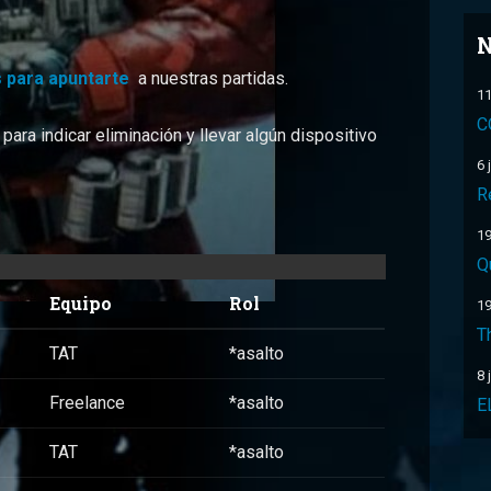
N
 para apuntarte
a nuestras partidas.
11
C
ara indicar eliminación y llevar algún dispositivo
6 
R
19
Q
Equipo
Rol
19
T
TAT
*asalto
8 
Freelance
*asalto
E
TAT
*asalto