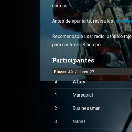
normas.
Antes de apuntarte, revisa las
normas
Recomendable usar radio, pañuelo rojo p
para controlar el tiempo.
Participantes
Plazas: 40
/ Libres: 27
#
Alias
1
Marsupial
2
Businessman
3
N3m0