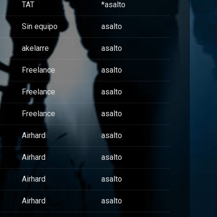
TAT
*asalto
Sin equipo
asalto
akelarre
asalto
Freelance
asalto
Freelance
asalto
Freelance
asalto
Airhard
asalto
Airhard
asalto
Airhard
asalto
Airhard
asalto