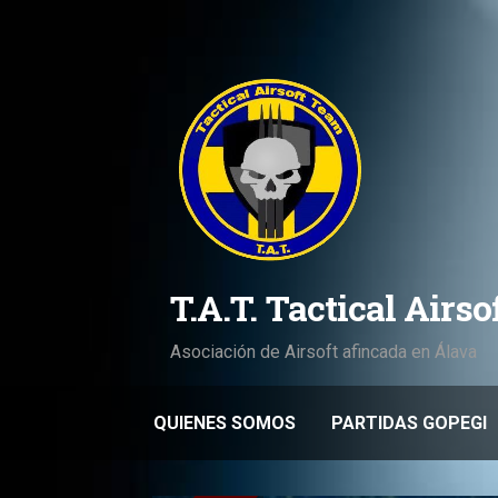
Saltar
al
contenido
T.A.T. Tactical Airs
Asociación de Airsoft afincada en Álava
QUIENES SOMOS
PARTIDAS GOPEGI