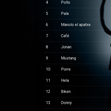
4
Pollo
5
Pala
6
Manolo el apatxe
7
Café
8
Jonan
9
Mustang
10
Porre
11
Hela
12
Biken
13
Donny