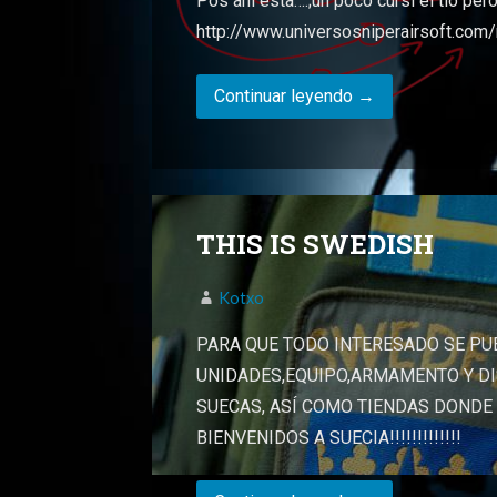
Pos ahí esta….;un poco cursi el tio per
http://www.universosniperairsoft.com/
Continuar leyendo →
THIS IS SWEDISH
Kotxo
PARA QUE TODO INTERESADO SE P
UNIDADES,EQUIPO,ARMAMENTO Y D
SUECAS, ASÍ COMO TIENDAS DOND
BIENVENIDOS A SUECIA!!!!!!!!!!!!!