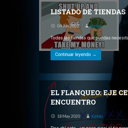
LISTADO DE TIENDAS
04
Jun
2020
Kotxo
Todas las tiendas que puedas necesita
Continuar leyendo →
EL FLANQUEO: EJE C
ENCUENTRO
18
May
2020
Kotxo