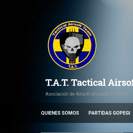
Saltar
al
contenido
T.A.T. Tactical Airs
Asociación de Airsoft afincada en Álava
QUIENES SOMOS
PARTIDAS GOPEGI