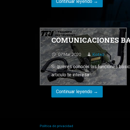
Continuar leyendo →
COMUNICACIONES BA
07
Mar
2020
Kotxo
Si quieres conocer las funciones básic
articulo te interesa
Continuar leyendo →
Política de privacidad