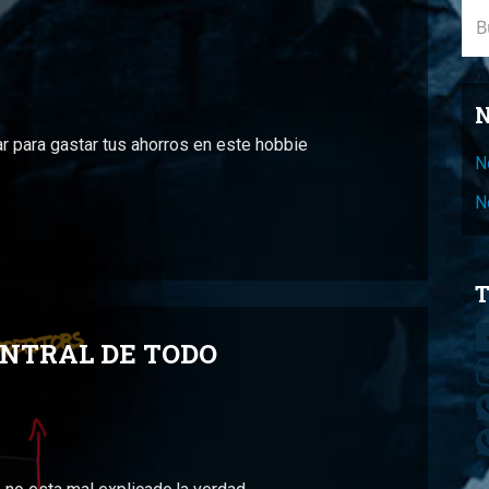
Bus
N
r para gastar tus ahorros en este hobbie
N
N
T
ENTRAL DE TODO