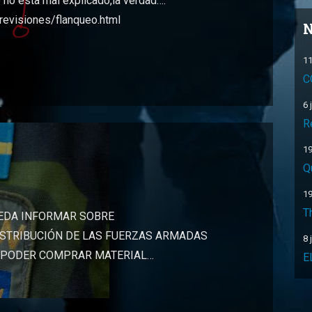
o no esta mal explicado,la verdad….
revisiones/flanqueo.html
N
11
C
6 
R
19
Q
19
T
UEDA INFORMAR SOBRE
ISTRIBUCIÓN DE LAS FUERZAS ARMADAS
8 
E PODER COMPRAR MATERIAL…
E