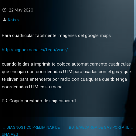
22
May
2020
Kotxo
Para cuadricular facilmente imagenes del google maps…..
http://sigpac.mapa.es/fega/visor/
cuando le das a imprimir te coloca automaticamente cuadriculas
que encajan con coordenadas UTM para usarlas con el gps y que
te sirven para entenderte por radio con cualquiera que tb tenga
coordenadas UTM en su mapa..
PD: Cogido prestado de snipersairsoft.
Navegación
← DIAGNOSTICO PRELIMINAR DE
BOTE/RECARGA DE GAS PORTATIL →
de
UNA AEG