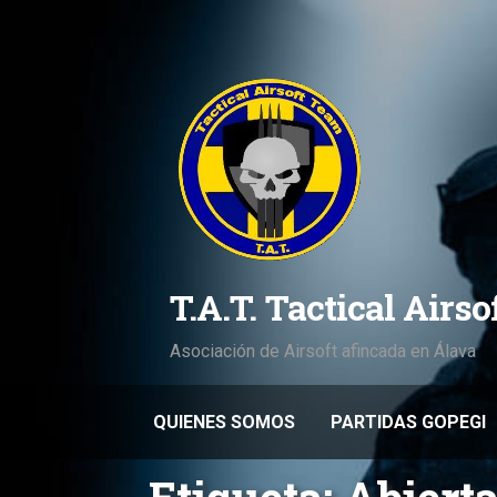
Saltar
al
contenido
T.A.T. Tactical Airs
Asociación de Airsoft afincada en Álava
QUIENES SOMOS
PARTIDAS GOPEGI