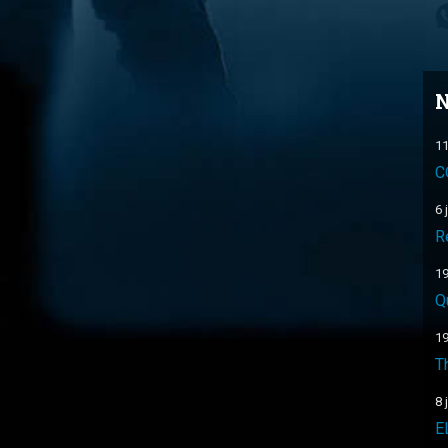
N
11
C
6 
R
19
Q
19
T
8 
E