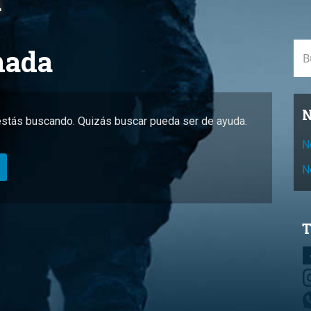
a
Bus
nada
N
stás buscando. Quizás buscar pueda ser de ayuda.
N
N
T