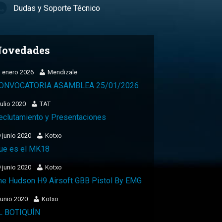
Dudas y Soporte Técnico
ovedades
 enero 2026
Mendizale
ONVOCATORIA ASAMBLEA 25/01/2026
julio 2020
TAT
eclutamiento y Presentaciones
 junio 2020
Kotxo
ue es el MK18
 junio 2020
Kotxo
he Hudson H9 Airsoft GBB Pistol By EMG
junio 2020
Kotxo
L BOTIQUÍN