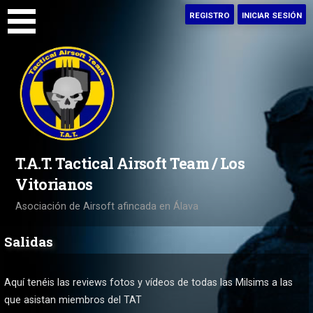
Saltar
REGISTRO
INICIAR SESIÓN
al
contenido
T.A.T. Tactical Airsoft Team / Los
Vitorianos
Asociación de Airsoft afincada en Álava
Salidas
Aquí tenéis las reviews fotos y vídeos de todas las Milsims a las
que asistan miembros del TAT