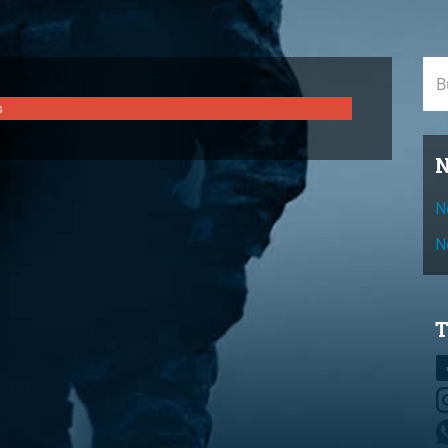
Bus
s
N
N
N
T