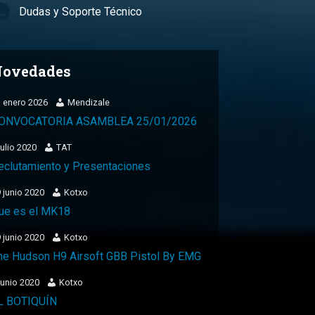
Dudas y Soporte Técnico
ovedades
 enero 2026
Mendizale
ONVOCATORIA ASAMBLEA 25/01/2026
julio 2020
TAT
eclutamiento y Presentaciones
 junio 2020
Kotxo
ue es el MK18
 junio 2020
Kotxo
he Hudson H9 Airsoft GBB Pistol By EMG
junio 2020
Kotxo
L BOTIQUÍN