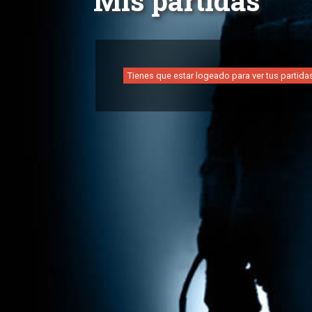
Mis partidas
Tienes que estar logeado para ver tus partida