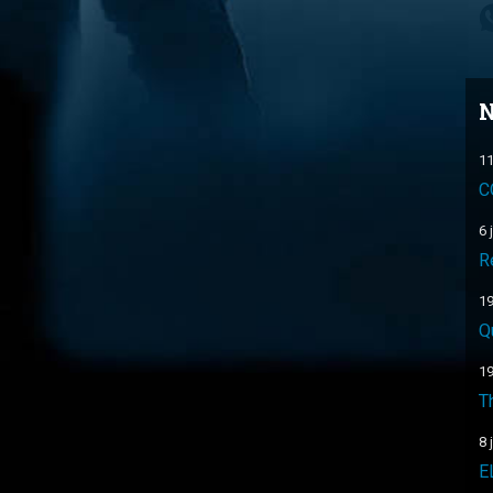
N
11
C
6 
R
19
Q
19
T
8 
E